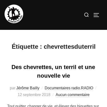
Aller
au
Rechercher :
PERM
contenu
Étiquette :
chevrettesduterril
Des chevrettes, un terril et une
nouvelle vie
Publi
par
Jérôme Bailly
Documentaires radio
,
RADIO
le
12 septembre 2018
Aucun commentaire
Tout quitter, changer de vie, et élever des biquettes sur