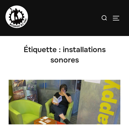
Aller
au
Rechercher :
PERMU
contenu
Étiquette :
installations
sonores