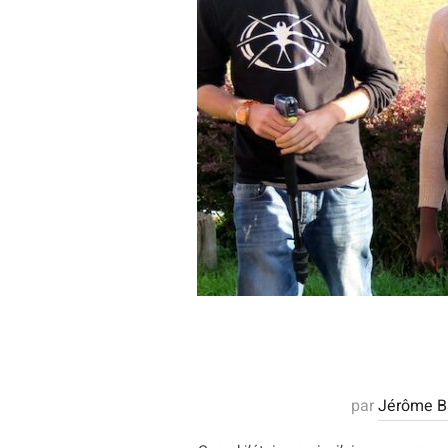
par
Jérôme Ba