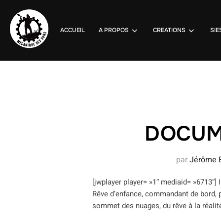
Aller
au
contenu
ACCUEIL
A PROPOS
CREATIONS
SIE
DOCUMEN
par
Jérôme B
[jwplayer player= »1″ mediaid= »6713″] I
Rêve d’enfance, commandant de bord, pi
sommet des nuages, du rêve à la réalit