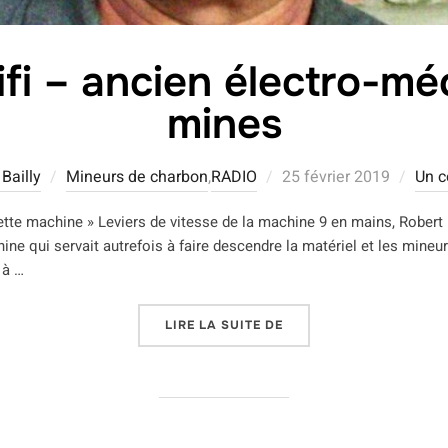
ifi – ancien électro-mé
mines
Publié
Bailly
Mineurs de charbon
,
RADIO
25 février 2019
Un 
le
 cette machine » Leviers de vitesse de la machine 9 en mains, Robert 
ine qui servait autrefois à faire descendre la matériel et les mineu
 à …
« ROBERT KHELIFI – AN
LIRE LA SUITE DE