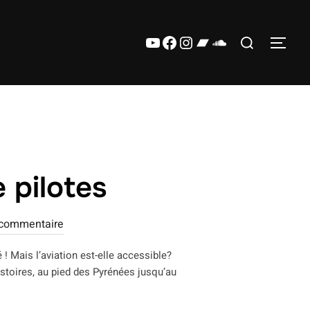
Rechercher :
YouTube
Facebook
Instagram
Bandcamp
SoundCloud
PERM
 pilotes
commentaire
 ! Mais l’aviation est-elle accessible?
stoires, au pied des Pyrénées jusqu’au