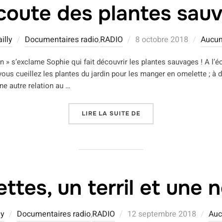
écoute des plantes sau
Publié
illy
Documentaires radio
,
RADIO
8 octobre 2018
Aucun
le
n » s’exclame Sophie qui fait découvrir les plantes sauvages ! A l’éc
ous cueillez les plantes du jardin pour les manger en omelette ; à 
ne autre relation au …
« A L’ÉCOUTE DES PLA
LIRE LA SUITE DE
ttes, un terril et une n
Publié
ly
Documentaires radio
,
RADIO
12 septembre 2018
Auc