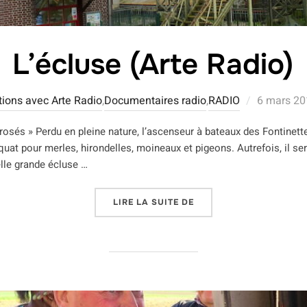
L’écluse (Arte Radio)
Publié
tions avec Arte Radio
,
Documentaires radio
,
RADIO
6 mars 20
le
 arrosés » Perdu en pleine nature, l’ascenseur à bateaux des Fontinet
squat pour merles, hirondelles, moineaux et pigeons. Autrefois, il se
lle grande écluse …
« L’ÉCLUSE (ARTE RADIO
LIRE LA SUITE DE