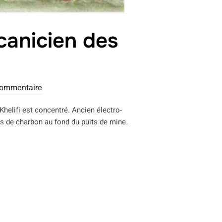
canicien des
commentaire
Khelifi est concentré. Ancien électro-
rs de charbon au fond du puits de mine.
CIEN ÉLECTRO-MÉCANICIEN DES MINES »