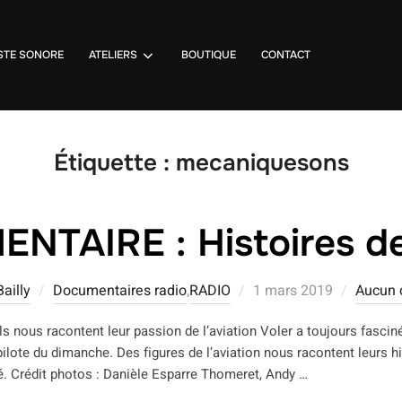
STE SONORE
ATELIERS
BOUTIQUE
CONTACT
Étiquette :
mecaniquesons
TAIRE : Histoires de
Publié
ailly
Documentaires radio
,
RADIO
1 mars 2019
Aucun 
le
ls nous racontent leur passion de l’aviation Voler a toujours fasciné
lote du dimanche. Des figures de l’aviation nous racontent leurs hi
é. Crédit photos : Danièle Esparre Thomeret, Andy …