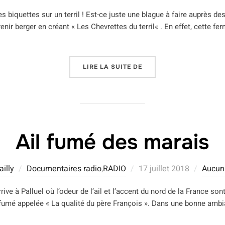
le
es biquettes sur un terril ! Est-ce juste une blague à faire auprès des 
venir berger en créant « Les Chevrettes du terril« . En effet, cette 
« DES CHEVRETTES, UN 
LIRE LA SUITE DE
Ail fumé des marais
Publié
illy
Documentaires radio
,
RADIO
17 juillet 2018
Aucun
le
rive à Palluel où l’odeur de l’ail et l’accent du nord de la France s
fumé appelée « La qualité du père François ». Dans une bonne ambian