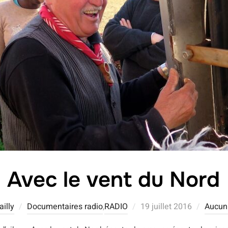
Avec le vent du Nord
Publié
illy
Documentaires radio
,
RADIO
19 juillet 2016
Aucun
le