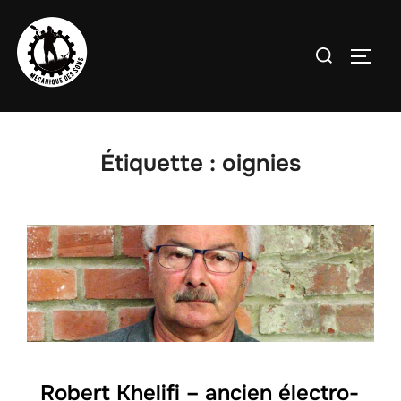
Aller
au
Rechercher :
PERMU
contenu
Étiquette :
oignies
Robert Khelifi – ancien électro-