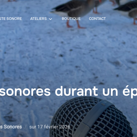
STE SONORE
ATELIERS
BOUTIQUE
CONTACT
sonores durant un é
Publié
s Sonores
sur
17 février 2026
le