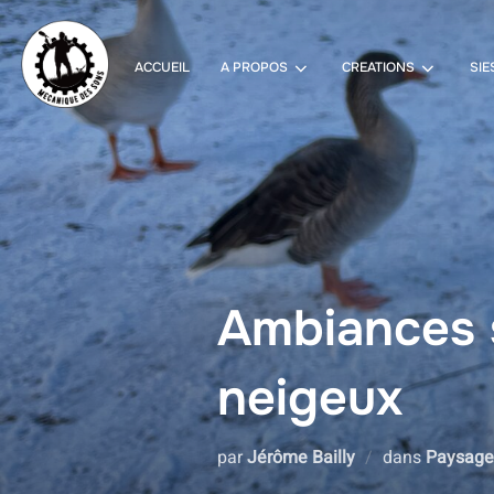
Aller
au
contenu
ACCUEIL
A PROPOS
CREATIONS
SIE
Ambiances 
neigeux
par
Jérôme Bailly
dans
Paysage