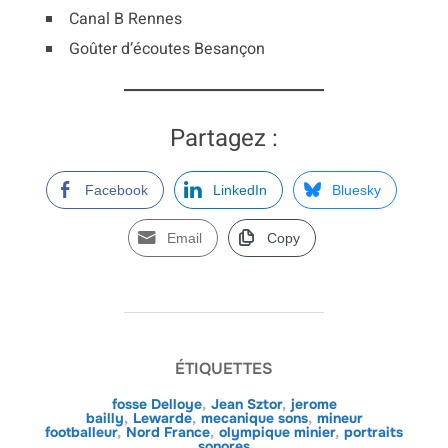
Canal B Rennes
Goûter d’écoutes Besançon
Partagez :
Facebook
LinkedIn
Bluesky
Email
Copy
ÉTIQUETTES
fosse Delloye
,
Jean Sztor
,
jerome
bailly
,
Lewarde
,
mecanique sons
,
mineur
footballeur
,
Nord France
,
olympique minier
,
portraits
sonores