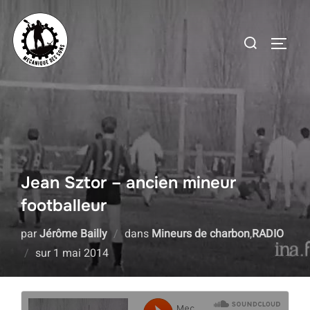
Aller
au
Rechercher :
PERMU
contenu
Jean Sztor – ancien mineur
footballeur
par
Jérôme Bailly
dans
Mineurs de charbon
,
RADIO
Publié
sur
1 mai 2014
le