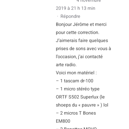
4 novembre
2019 à 21 h 13 min
·
Répondre
Bonjour Jérôme et merci
pour cette correction.
J’aimerais faire quelques
prises de sons avec vous à
l’occasion, j’ai contacté
arte radio.
Voici mon matériel :
– 1 tascam dr-100
– 1 micro stéréo type
ORTF S502 Superlux (le
shoeps du « pauvre » ) lol
– 2 micros T Bones
EM800