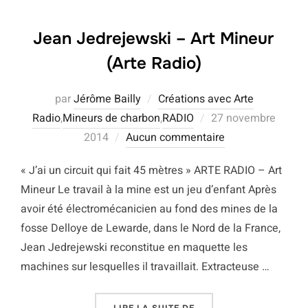
Jean Jedrejewski – Art Mineur
(Arte Radio)
par
Jérôme Bailly
Créations avec Arte
Publié
Radio
,
Mineurs de charbon
,
RADIO
27 novembre
le
2014
Aucun commentaire
« J’ai un circuit qui fait 45 mètres » ARTE RADIO – Art
Mineur Le travail à la mine est un jeu d’enfant Après
avoir été électromécanicien au fond des mines de la
fosse Delloye de Lewarde, dans le Nord de la France,
Jean Jedrejewski reconstitue en maquette les
machines sur lesquelles il travaillait. Extracteuse …
« JEAN JEDREJEWSKI – 
LIRE LA SUITE DE