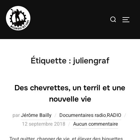
Aller
au
Rechercher :
PERMU
contenu
Étiquette :
juliengraf
Des chevrettes, un terril et une
nouvelle vie
Publi
par
Jérôme Bailly
Documentaires radio
,
RADIO
le
12 septembre 2018
Aucun commentaire
Tout quitter, changer de vie, et élever des biquettes