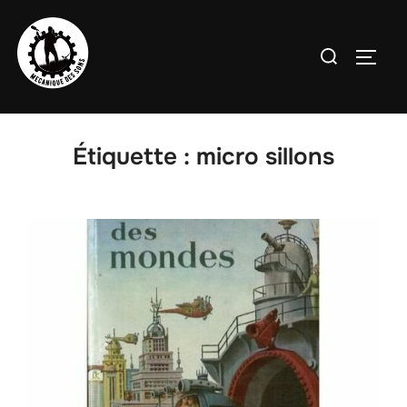
Aller
au
Rechercher :
PERMU
contenu
Étiquette :
micro sillons