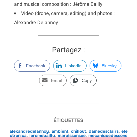
and musical composition : Jérôme Bailly
Video (drone, camera, editing) and photos :
Alexandre Delannoy
Partagez :
Facebook
LinkedIn
Bluesky
Email
Copy
ÉTIQUETTES
alexandredelannoy
,
ambient
,
chillout
,
damedesclairs
,
ele
ctronica
,
jeromebailly
,
maraissensee
,
mecaniquedessons