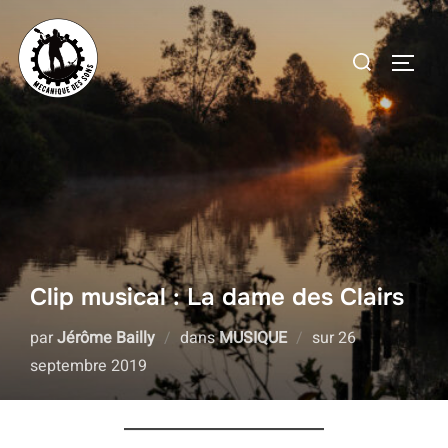
Aller
au
Rechercher :
PERMU
contenu
Clip musical : La dame des Clairs
Publié
par
Jérôme Bailly
dans
MUSIQUE
sur
26
le
septembre 2019