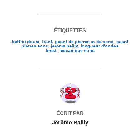
ÉTIQUETTES
beffroi douai
,
franf
,
geant de pierres et de sons
,
geant
pierres sons
,
jerome bailly
,
longueur d'ondes
brest
,
mecanique sons
AUTEUR DE LA PUBLICATION
ÉCRIT PAR
Jérôme Bailly