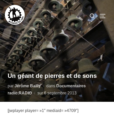
Aller
au
Rechercher :
PERM
contenu
Un géant de pierres et de sons
par
Jérôme Bailly
dans
Documentaires
Publié
radio
,
RADIO
sur
6 septembre 2013
le
[jwplayer player= »1″ mediaid= »4709″]